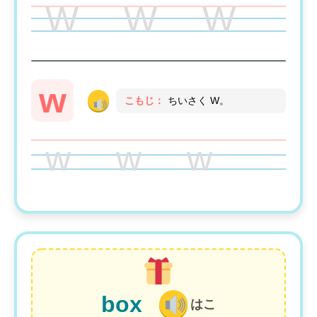
W W W
w
こもじ：
ちいさく W。
w w w
box
はこ