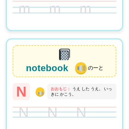
m m m
notebook
のーと
N
おおもじ：
うえ した うえ。 いっ
きに かこう。
N N N