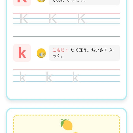
くのじ で きっく。
K K K
k
こもじ：
たてぼう。ちいさく き
っく。
k k k