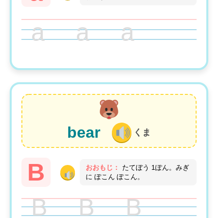
a a a
bear
くま
B
おおもじ：
たてぼう 1ぽん。みぎ
に ぽこん ぽこん。
B B B