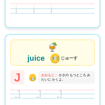
i i i
juice
じゅーす
J
おおもじ：
かさの もつところ み
たいに かくよ。
J J J