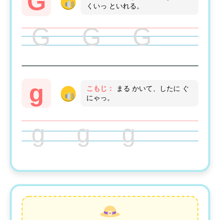
G
くいっ といれる。
G G G
g
こもじ：
まる かいて、したに ぐ
にゃっ。
g g g