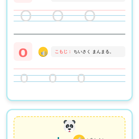
O O O
o
こもじ：
ちいさく まんまる。
o o o