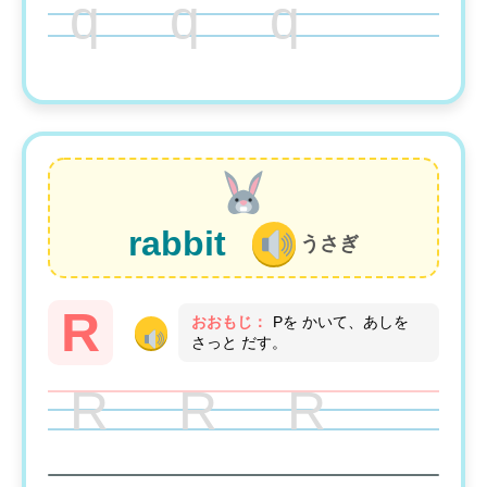
q q q
rabbit
うさぎ
R
おおもじ：
Pを かいて、あしを
さっと だす。
R R R