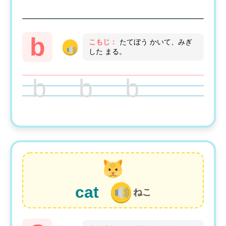
b
こもじ：
たてぼう かいて、みぎ
した まる。
b b b
cat
ねこ