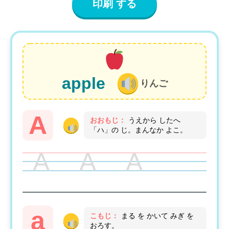
印刷 する
apple
りんご
A
おおもじ：
うえから したへ
「ハ」の じ。まんなか よこ。
A A A
a
こもじ：
まる を かいて みぎ を
おろす。