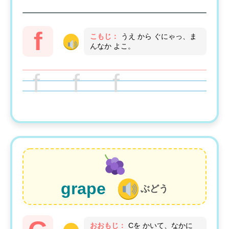
f
こもじ：
うえ から ぐにゃっ、ま
んなか よこ。
f f f
grape
ぶどう
おおもじ：
Cを かいて、なかに