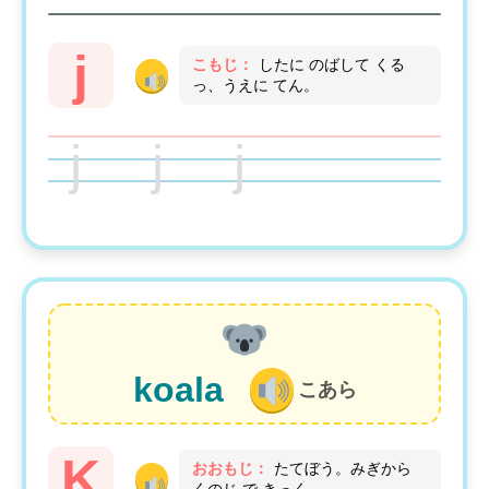
j
こもじ：
したに のばして くる
っ、うえに てん。
j j j
koala
こあら
K
おおもじ：
たてぼう。みぎから