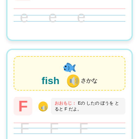
e e e
fish
さかな
F
おおもじ：
Eの したの ぼうを と
ると F だよ。
F F F