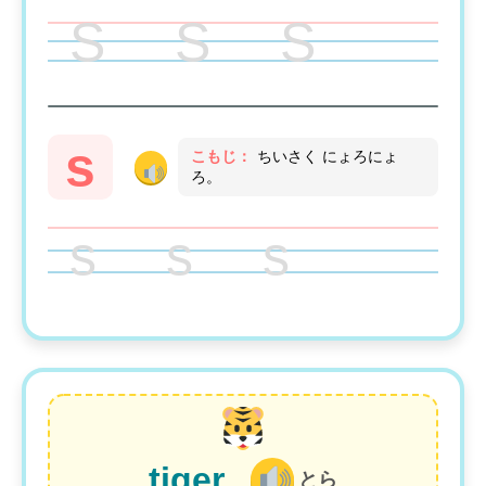
S S S
s
こもじ：
ちいさく にょろにょ
ろ。
s s s
tiger
とら