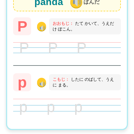
panda
ぱんだ
P
おおもじ：
たて かいて、うえだ
け ぽこん。
P P P
p
こもじ：
したに のばして、うえ
に まる。
p p p