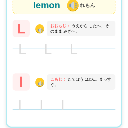
lemon
れもん
L
おおもじ：
うえから したへ、そ
のまま みぎへ。
L L L
l
こもじ：
たてぼう 1ぽん。まっす
ぐ。
l l l