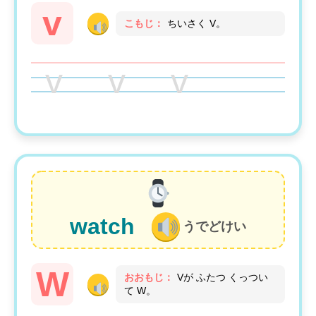
v
こもじ：
ちいさく V。
v v v
watch
うでどけい
W
おおもじ：
Vが ふたつ くっつい
て W。